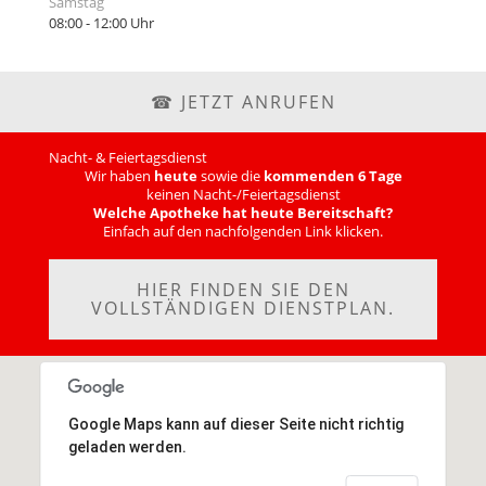
Samstag
08:00 - 12:00 Uhr
☎ JETZT ANRUFEN
Nacht- & Feiertagsdienst
Wir haben
heute
sowie die
kommenden 6 Tage
keinen
Nacht-/Feiertagsdienst
Welche Apotheke hat heute Bereitschaft?
Einfach auf den nachfolgenden Link klicken.
HIER FINDEN SIE DEN
VOLLSTÄNDIGEN DIENSTPLAN.
Google Maps kann auf dieser Seite nicht richtig
geladen werden.